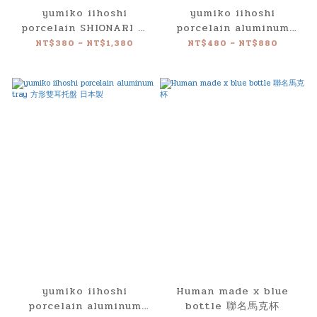
yumiko iihoshi
yumiko iihoshi
porcelain SHIONARI 弧
porcelain aluminum
形多用盤 日本製
tray 圓形雙耳托盤 日本製
NT$380 ~ NT$1,380
NT$480 ~ NT$880
yumiko iihoshi
Human made x blue
porcelain aluminum
bottle 聯名馬克杯