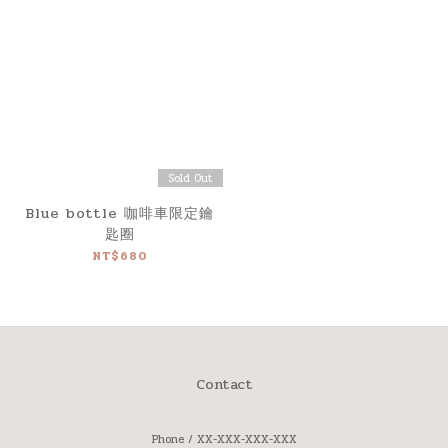
Sold Out
Blue bottle 咖啡車限定鑰
匙圈
NT$680
Contact
Phone / XX-XXX-XXX-XXX