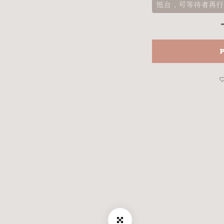
抵台，可等待者再行