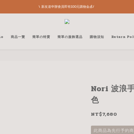
\ 新友達申辦會員即有100元購物金💰/ 
to
商品一覽
簡單の特賣
簡單の服飾選品
購物須知
Return Pol
Nori 波
色
NT$7,680
此商品為先行予約商