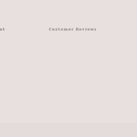
nt
Customer Reviews