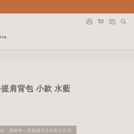
icy
浪手提肩背包 小款 水藍
品，需稍等一至兩個月左右的工作天