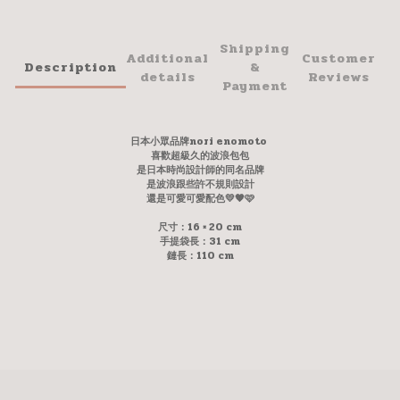
Shipping
Additional
Customer
Description
&
details
Reviews
Payment
日本小眾品牌nori enomoto
喜歡超級久的波浪包包
是日本時尚設計師的同名品牌
是波浪跟些許不規則設計
還是可愛可愛配色💛🧡🩷
尺寸：16 × 20 cm
手提袋長：31 cm
鏈長：110 cm