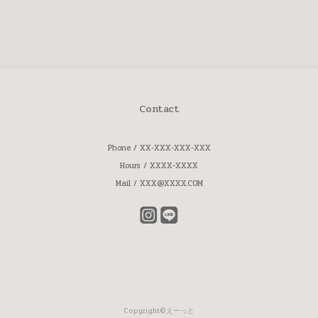
Contact
Phone / XX-XXX-XXX-XXX
Hours / XXXX-XXXX
Mail / XXX@XXXX.COM
Copyright©えーっと