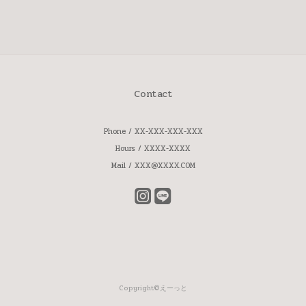
Contact
Phone / XX-XXX-XXX-XXX
Hours / XXXX-XXXX
Mail / XXX@XXXX.COM
Copyright©えーっと