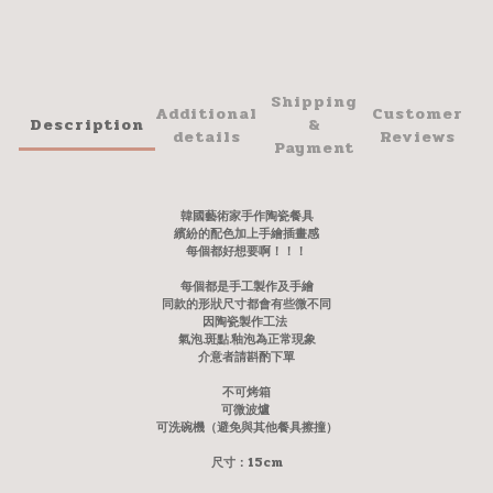
Shipping
Additional
Customer
Description
&
details
Reviews
Payment
韓國藝術家手作陶瓷餐具
繽紛的配色加上手繪插畫感
每個都好想要啊！！！
每個都是手工製作及手繪
同款的形狀尺寸都會有些微不同
因陶瓷製作工法
氣泡.斑點.釉泡為正常現象
介意者請斟酌下單
不可烤箱
可微波爐
可洗碗機（避免與其他餐具擦撞）
尺寸：15cm