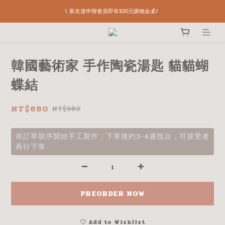
\ 新友達申辦會員即有100元購物金💰/ 
韓國藝術家 手作陶瓷湯匙 貓貓蝴
蝶結
NT$880
NT$980
依訂單順序開始手工製作，下單後約3-4週抵台，可接受者
再行下單
PREORDER NOW
Add to Wishlist