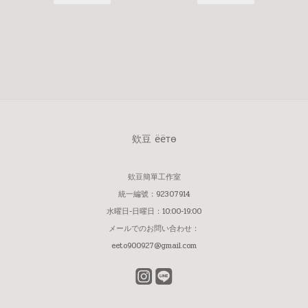
欸豆 ёётѳ
欸豆簡單工作室
統一編號：92307914
水曜日-日曜日：10:00-19:00
メールでのお問い合わせ：
eeto900927@gmail.com