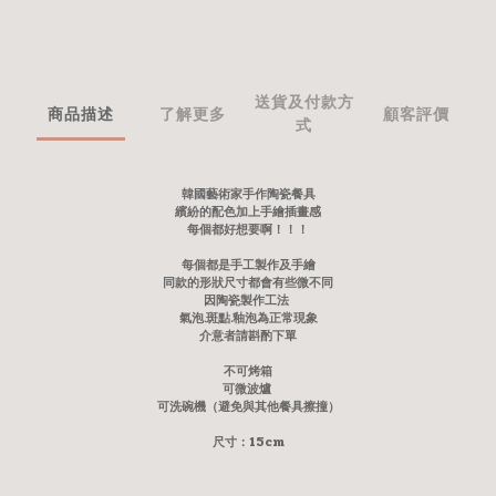
送貨及付款方
商品描述
了解更多
顧客評價
式
韓國藝術家手作陶瓷餐具
繽紛的配色加上手繪插畫感
每個都好想要啊！！！
每個都是手工製作及手繪
同款的形狀尺寸都會有些微不同
因陶瓷製作工法
氣泡.斑點.釉泡為正常現象
介意者請斟酌下單
不可烤箱
可微波爐
可洗碗機（避免與其他餐具擦撞）
尺寸：15cm