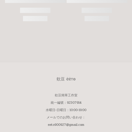
欸豆 ёётѳ
欸豆簡單工作室
統一編號：92307914
水曜日-日曜日：10:00-19:00
メールでのお問い合わせ：
eeto900927@gmail.com