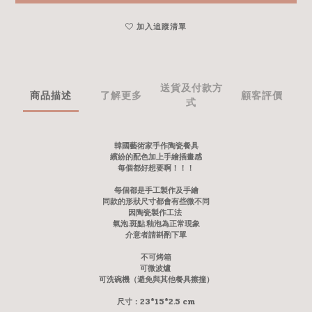
加入追蹤清單
送貨及付款方
商品描述
了解更多
顧客評價
式
韓國藝術家手作陶瓷餐具
繽紛的配色加上手繪插畫感
每個都好想要啊！！！
每個都是手工製作及手繪
同款的形狀尺寸都會有些微不同
因陶瓷製作工法
氣泡.斑點.釉泡為正常現象
介意者請斟酌下單
不可烤箱
可微波爐
可洗碗機（避免與其他餐具擦撞）
尺寸：23*15*2.5 cm