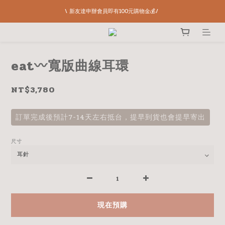
\ 新友達申辦會員即有100元購物金💰/ 
eat〰️寬版曲線耳環
NT$3,780
訂單完成後預計7-14天左右抵台，提早到貨也會提早寄出
尺寸
現在預購