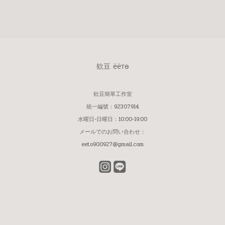
欸豆 ёётѳ
欸豆簡單工作室
統一編號：92307914
水曜日-日曜日：10:00-19:00
メールでのお問い合わせ：
eeto900927@gmail.com