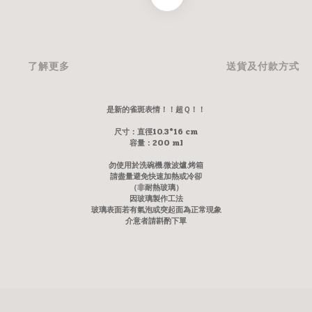
了解更多
送貨及付款方式
是新的雀斑表情！！超Ｑ！！
尺寸：直徑10.3*16 cm
容量：200 ml
勿使用於洗碗機.微波爐.烤箱
請盡量避免快速加熱或冷卻
（非耐熱玻璃）
因玻璃製作工法
玻璃表面若有氣泡或突起面為正常現象
介意者請斟酌下單