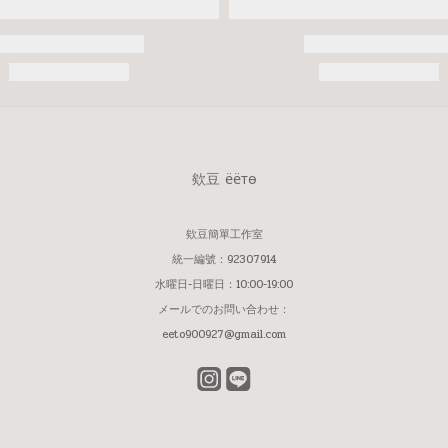
欸豆 ёётѳ
欸豆簡單工作室
統一編號：92307914
水曜日-日曜日：10:00-19:00
メールでのお問い合わせ：
eeto900927@gmail.com