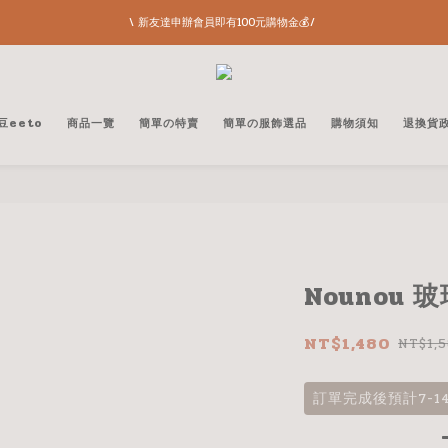
\ 新友達申辦會員即有100元購物金💰/ 
豆eeto
商品一覽
簡單の特賣
簡單の服飾選品
購物須知
退換貨
Nounou
NT$1,480
NT$1,
訂單完成後預計7-