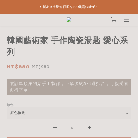
\ 新友達申辦會員即有100元購物金💰/ 
韓國藝術家 手作陶瓷湯匙 愛心系
列
NT$880
NT$980
依訂單順序開始手工製作，下單後約3-4週抵台，可接受者
再行下單
顏色