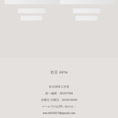
欸豆 ёётѳ
欸豆簡單工作室
統一編號：92307914
水曜日-日曜日：10:00-19:00
メールでのお問い合わせ：
eeto900927@gmail.com