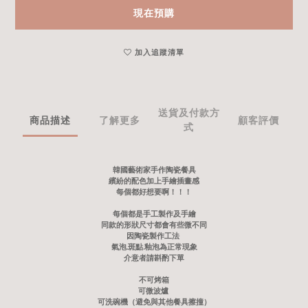
現在預購
加入追蹤清單
送貨及付款方
商品描述
了解更多
顧客評價
式
韓國藝術家手作陶瓷餐具
繽紛的配色加上手繪插畫感
每個都好想要啊！！！
每個都是手工製作及手繪
同款的形狀尺寸都會有些微不同
因陶瓷製作工法
氣泡.斑點.釉泡為正常現象
介意者請斟酌下單
不可烤箱
可微波爐
可洗碗機（避免與其他餐具擦撞）