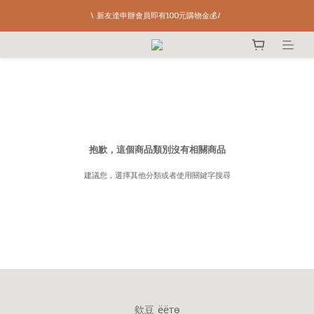
\ 新友達申辦會員即有100元購物金💰/ 
抱歉，這個商品類別沒有相關商品
建議您，選擇其他分類或者使用關鍵字搜尋
欸豆 ёётѳ